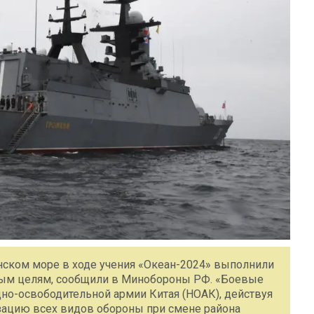
нском море в ходе учения «Океан-2024» выполнили
ным целям, сообщили в Минобороны РФ. «Боевые
но-освободительной армии Китая (НОАК), действуя
изацию всех видов обороны при смене района