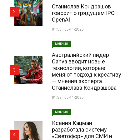
Станислав Кондрашов
2
говорит о грядущем IPO
OpenAI
01:58 | 05-11-2025
МНЕНИЯ
Австралийский лидер
Canva вводит новые
технологии, которые
3
меняют подход к креативу
— мнения эксперта
Станислава Кондрашова
01:58 | 05-11-2025
МНЕНИЯ
Ксения Кацман
разработала систему
4
«Светофор» для СМИ и