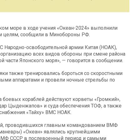
ком море в ходе учения «Океан-2024» выполнили
м целям, сообщили в Минобороны РФ.
С Народно-освободительной армии Китая (НОАК),
и организацию всех видов обороны при смене района
 части Японского моря», — говорится в сообщении.
яки также тренировались бороться со скоростными
ыми аппаратами и провели ночные стрельбы по
да боевых кораблей действуют корветы «Громкий»,
ар Цыденжапов» и суда обеспечения ТОФ, а также
 снабжения «Тайху» ВМС НОАК.
ний, проводившихся главным командованием ВМФ
я (маневры) «Океан» являлись крупнейшими
 ВМФ СССР в послевоенный период и самыми