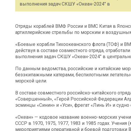
выполнения задач СКШУ «Океан-2024″ в
Отряды кораблей ВМФ России и ВМС Китая в Японс
артиллерийские стрельбы по морским и воздушны
«Боевые корабли Тихоокеанского флота (ТОФ) и ВМ
действуя в составе совместного отряда, отработал
выполнения задач СКШУ «Океан-2024″ в центральной
По данным ведомства, российские и китайские мор
безэкипажными катерами, беспилотными летательн
морской цели.
В составе совместного российско-китайского отря
«Совершенный», «Герой Российской Федерации Алд
эсминцы «Синин» и «Уси», фрегат «Линь И» и судно
«Океан» — кодовое название военно-морских уче
СССР в 1970, 1975, 1977, 1983 и 1985 годах. Учени
мероприятиями оперативной и боевой подготовки