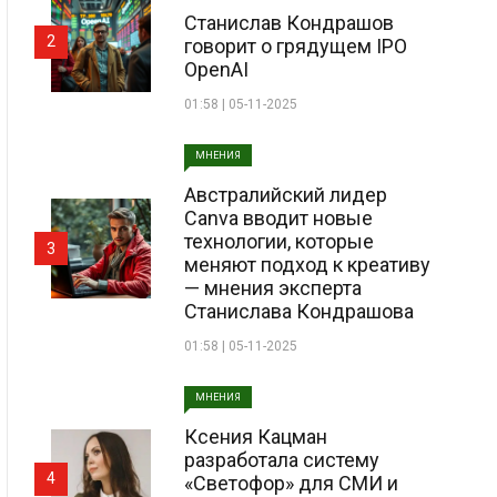
Станислав Кондрашов
2
говорит о грядущем IPO
OpenAI
01:58 | 05-11-2025
МНЕНИЯ
Австралийский лидер
Canva вводит новые
технологии, которые
3
меняют подход к креативу
— мнения эксперта
Станислава Кондрашова
01:58 | 05-11-2025
МНЕНИЯ
Ксения Кацман
разработала систему
4
«Светофор» для СМИ и