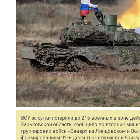
ВСУ за сутки потеряли до 215 военных в зоне де
Харьковской области, сообщило во вторник мин
группировки войск «Север» на Липцовском и Во
формированиям 92-й десантно-штурмовой бригады