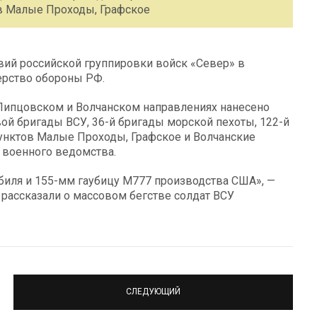
ов Малые Проходы, Графское
твий российской группировки войск «Север» в
ерство обороны РФ.
Липцовском и Волчанском направлениях нанесено
й бригады ВСУ, 36-й бригады морской пехоты, 122-й
пунктов Малые Проходы, Графское и Волчанские
е военного ведомства.
биля и 155-мм гаубицу М777 производства США», —
 рассказали о массовом бегстве солдат ВСУ
СЛЕДУЮЩИЙ