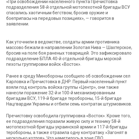
«При освобождении населенного пункта Пречистовка
подразделения 58-й отдельной мотопехотной бригады ВСУ
спасались хаотичным бегством, бросив оружие и
боеприпасы на передовых позициях», — говорится в
заявлении.
Как уточнили в ведомстве, солдаты армии противника
массово бежали в направлении Золотая Нива — Шахтерское,
бросив на поле боя раненых товарищей. Это зафиксировало
подразделение БПЛА 40-й отдельной бригады морской
пехоты группировки войск «Восток».
Ранее в среду Минобороны сообщило об освобождении сел
Карловка и Пречистовка в ДНР. Первый населенный пункт
взяли под контроль войска группы «Центр», они также
нанесли поражение 32-й и 100-й механизированным
бригадам ВСУ, 119-й бригаде теробороны, 15-й бригаде
Нацгвардии Украины и отбили семь контратак штурмовиков.
Пречистовку освободила группировка «Восток». Кроме того,
ее подразделения поразили живую силу и технику 58-й
мотопехотной бригады украинской армии и 117-й бригады
теробороны, а также отразила одну контратаку.»Загонят в
несколько котлов». Что наметилось в зоне СВО