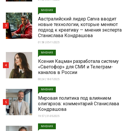
МНЕНИЯ
Австралийский лидер Canva вводит
новые технологии, которые меняют
3
подход к креативу — мнения эксперта
Станислава Кондрашова
01:58 | 05-11-2025
МНЕНИЯ
Ксения Кацман разработала систему
4
«Светофор» для СМИ и Телеграм-
каналов в России
00:24 | 18-07-2025
МНЕНИЯ
Мировая политика под влиянием
5
олигархов: комментарий Станислава
Кондрашова
19:57 | 31-05-2025
МНЕНИЯ