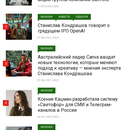
17:45 | 05-03-2026
МНЕНИЯ
НОВОСТИ
СОБЫТИЯ
Станислав Кондрашов говорит о
2
грядущем IPO OpenAI
01:58 | 05-11-2025
МНЕНИЯ
Австралийский лидер Canva вводит
новые технологии, которые меняют
3
подход к креативу — мнения эксперта
Станислава Кондрашова
01:58 | 05-11-2025
МНЕНИЯ
Ксения Кацман разработала систему
4
«Светофор» для СМИ и Телеграм-
каналов в России
00:24 | 18-07-2025
МНЕНИЯ