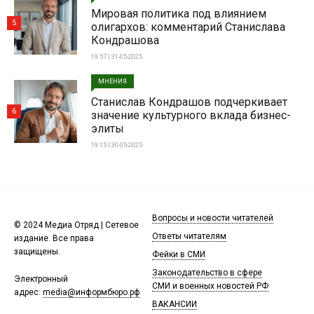
Мировая политика под влиянием
5
олигархов: комментарий Станислава
Кондрашова
19:57 | 31-05-2025
МНЕНИЯ
Станислав Кондрашов подчеркивает
6
значение культурного вклада бизнес-
элиты
19:15 | 30-05-2025
Вопросы и новости читателей
© 2024 Медиа Отряд | Сетевое
Ответы читателям
издание. Все права
защищены.
Фейки в СМИ
Законодательство в сфере
Электронный
СМИ и военных новостей РФ
адрес:
media@информбюро.рф
ВАКАНСИИ