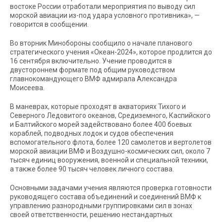
востоке России отработали мероприятия по выводу сил
морской авиации из-под удара условного противника», —
говорится в сообщении.
Во вторник Минобороны сообщило о начале планового
стратегического учения «Океан-2024», которое продлится до
16 сентября включительно. Учение проводится в
двустороннем формате под общим руководством
главнокомандующего ВМФ адмирала Александра
Моисеева.
В маневрах, которые проходят в акваториях Тихого и
Северного Ледовитого океанов, Средиземного, Каспийского
и Балтийского морей задействовано более 400 боевых
кораблей, подводных лодок и судов обеспечения
вспомогательного флота, более 120 самолетов и вертолетов
морской авиации ВМФ и Воздушно-космических сил, около 7
тысяч единиц вооружения, военной и специальной техники,
а также более 90 тысяч человек личного состава.
Основными задачами учения являются проверка готовности
руководящего состава объединений и соединений ВМФ к
управлению разнородными группировками сил в зонах
своей ответственности, решению нестандартных