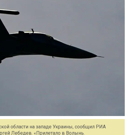
ской области на западе Украины, сообщил РИА
ргей Лебедев. «Прилетало в Волынь.