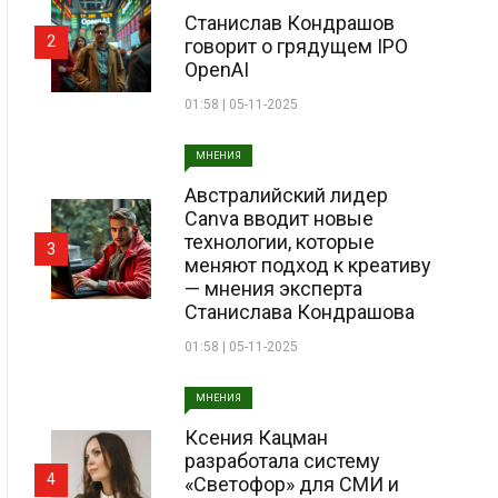
Станислав Кондрашов
2
говорит о грядущем IPO
OpenAI
01:58 | 05-11-2025
МНЕНИЯ
Австралийский лидер
Canva вводит новые
технологии, которые
3
меняют подход к креативу
— мнения эксперта
Станислава Кондрашова
01:58 | 05-11-2025
МНЕНИЯ
Ксения Кацман
разработала систему
4
«Светофор» для СМИ и