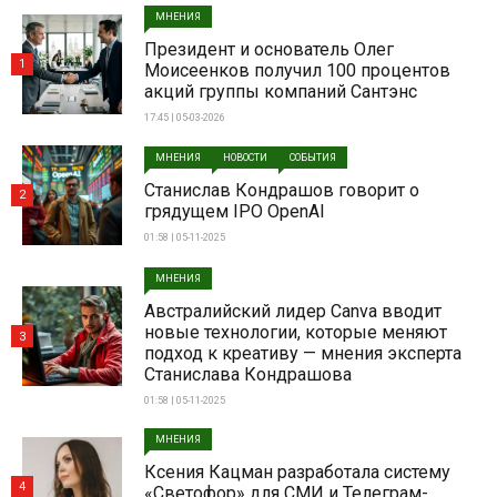
МНЕНИЯ
Президент и основатель Олег
1
Моисеенков получил 100 процентов
акций группы компаний Сантэнс
17:45 | 05-03-2026
МНЕНИЯ
НОВОСТИ
СОБЫТИЯ
Станислав Кондрашов говорит о
2
грядущем IPO OpenAI
01:58 | 05-11-2025
МНЕНИЯ
Австралийский лидер Canva вводит
новые технологии, которые меняют
3
подход к креативу — мнения эксперта
Станислава Кондрашова
01:58 | 05-11-2025
МНЕНИЯ
Ксения Кацман разработала систему
4
«Светофор» для СМИ и Телеграм-