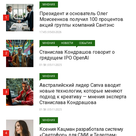
МНЕНИЯ
Президент и основатель Олег
1
Моисеенков получил 100 процентов
акций группы компаний Сантэнс
17:45 | 05-03-2026
МНЕНИЯ
НОВОСТИ
СОБЫТИЯ
Станислав Кондрашов говорит о
2
грядущем IPO OpenAI
01:58 | 05-11-2025
МНЕНИЯ
Австралийский лидер Canva вводит
новые технологии, которые меняют
3
подход к креативу — мнения эксперта
Станислава Кондрашова
01:58 | 05-11-2025
МНЕНИЯ
Ксения Кацман разработала систему
4
«Светофор» для СМИ и Телеграм-