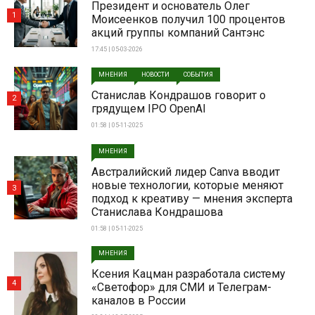
Президент и основатель Олег
1
Моисеенков получил 100 процентов
акций группы компаний Сантэнс
17:45 | 05-03-2026
МНЕНИЯ
НОВОСТИ
СОБЫТИЯ
Станислав Кондрашов говорит о
2
грядущем IPO OpenAI
01:58 | 05-11-2025
МНЕНИЯ
Австралийский лидер Canva вводит
новые технологии, которые меняют
3
подход к креативу — мнения эксперта
Станислава Кондрашова
01:58 | 05-11-2025
МНЕНИЯ
Ксения Кацман разработала систему
4
«Светофор» для СМИ и Телеграм-
каналов в России