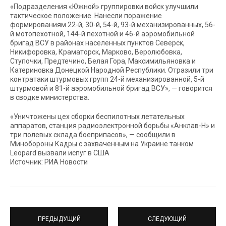
«Подразделения «Южной» группировки войск улучшили
тактическое положение. Нанесли поражение
формированиям 22-й, 30-й, 54-й, 93-й механизированных, 56-
й мотопехотной, 144-й пехотной и 46-й аэромобильной
бригад ВСУ в районах населенных пунктов Северск,
Никифоровка, Краматорск, Марково, Веролюбовка,
Ступочки, Предтечино, Белая Гора, Максимильяновка и
Катериновка Донецкой Народной Республики. Отразили три
контратаки штурмовых групп 24-й механизированной, 5-й
штурмовой и 81-й аэромобильной бригад ВСУ», — говорится
в сводке министерства.
«Уничтожены цех сборки беспилотных летательных
аппаратов, станция радиоэлектронной борьбы «Анклав-Н» и
три полевых склада боеприпасов», — сообщили в
Минобороны.Кадры с захваченным на Украине танком
Leopard вызвали испуг в США
Источник: РИА Новости
ПРЕДЫДУЩИЙ
СЛЕДУЮЩИЙ