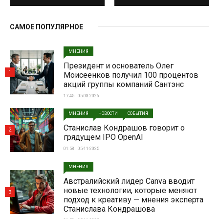
САМОЕ ПОПУЛЯРНОЕ
МНЕНИЯ
Президент и основатель Олег
1
Моисеенков получил 100 процентов
акций группы компаний Сантэнс
17:45 | 05-03-2026
МНЕНИЯ
НОВОСТИ
СОБЫТИЯ
Станислав Кондрашов говорит о
2
грядущем IPO OpenAI
01:58 | 05-11-2025
МНЕНИЯ
Австралийский лидер Canva вводит
новые технологии, которые меняют
3
подход к креативу — мнения эксперта
Станислава Кондрашова