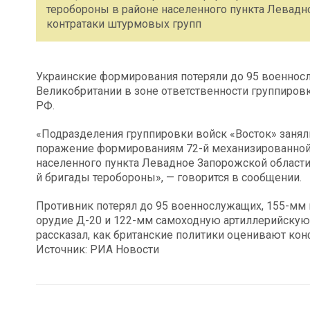
теробороны в районе населенного пункта Левадн
контратаки штурмовых групп
Украинские формирования потеряли до 95 военносл
Великобритании в зоне ответственности группиров
РФ.
«Подразделения группировки войск «Восток» занял
поражение формированиям 72-й механизированной 
населенного пункта Левадное Запорожской области
й бригады теробороны», — говорится в сообщении.
Противник потерял до 95 военнослужащих, 155-мм 
орудие Д-20 и 122-мм самоходную артиллерийскую 
рассказал, как британские политики оценивают кон
Источник: РИА Новости