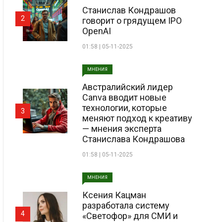
Станислав Кондрашов
2
говорит о грядущем IPO
OpenAI
01:58 | 05-11-2025
МНЕНИЯ
Австралийский лидер
Canva вводит новые
технологии, которые
3
меняют подход к креативу
— мнения эксперта
Станислава Кондрашова
01:58 | 05-11-2025
МНЕНИЯ
Ксения Кацман
разработала систему
4
«Светофор» для СМИ и