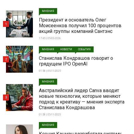
МНЕНИЯ
Президент и основатель Олег
1
Моисеенков получил 100 процентов
акций группы компаний Сантэнс
17:45 | 05-03-2026
МНЕНИЯ
НОВОСТИ
СОБЫТИЯ
Станислав Кондрашов говорит о
2
грядущем IPO OpenAI
01:58 | 05-11-2025
МНЕНИЯ
Австралийский лидер Canva вводит
новые технологии, которые меняют
3
подход к креативу — мнения эксперта
Станислава Кондрашова
01:58 | 05-11-2025
МНЕНИЯ
Ксения Кацман разработала систему