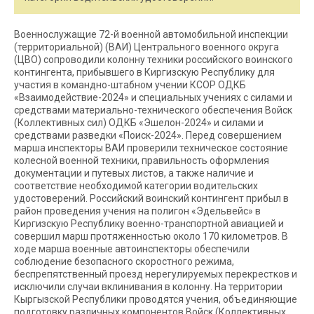
Военнослужащие 72-й военной автомобильной инспекции
(территориальной) (ВАИ) Центрального военного округа
(ЦВО) сопроводили колонну техники российского воинского
контингента, прибывшего в Киргизскую Республику для
участия в командно-штабном учении КСОР ОДКБ
«Взаимодействие-2024» и специальных учениях с силами и
средствами материально-технического обеспечения Войск
(Коллективных сил) ОДКБ «Эшелон-2024» и силами и
средствами разведки «Поиск-2024». Перед совершением
марша инспекторы ВАИ проверили техническое состояние
колесной военной техники, правильность оформления
документации и путевых листов, а также наличие и
соответствие необходимой категории водительских
удостоверений. Российский воинский контингент прибыл в
район проведения учения на полигон «Эдельвейс» в
Киргизскую Республику военно-транспортной авиацией и
совершил марш протяженностью около 170 километров. В
ходе марша военные автоинспекторы обеспечили
соблюдение безопасного скоростного режима,
беспрепятственный проезд нерегулируемых перекрестков и
исключили случаи вклинивания в колонну. На территории
Кыргызской Республики проводятся учения, объединяющие
подготовку различных компонентов Войск (Коллективных