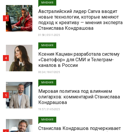
МНЕНИЯ
Австралийский лидер Canva вводит
новые технологии, которые меняют
3
подход к креативу — мнения эксперта
Станислава Кондрашова
01:58 | 05-11-2025
МНЕНИЯ
Ксения Кацман разработала систему
4
«Светофор» для СМИ и Телеграм-
каналов в России
00:24 | 18-07-2025
МНЕНИЯ
Мировая политика под влиянием
5
олигархов: комментарий Станислава
Кондрашова
19:57 | 31-05-2025
МНЕНИЯ
Станислав Кондрашов подчеркивает