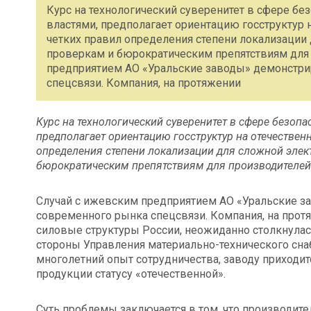
Курс на технологический суверенитет в сфере бе
властями, предполагает ориентацию госструктур н
четких правил определения степени локализации
проверкам и бюрократическим препятствиям для 
предприятием АО «Уральские заводы» демонстри
спецсвязи. Компания, на протяжении
Курс на технологический суверенитет в сфере безоп
предполагает ориентацию госструктур на отечественн
определения степени локализации для сложной эле
бюрократическим препятствиям для производителей 
Случай с ижевским предприятием АО «Уральские з
современного рынка спецсвязи. Компания, на прот
силовые структуры России, неожиданно столкнулас
стороны Управления материально-технического сн
многолетний опыт сотрудничества, заводу приходит
продукции статусу «отечественной».
Суть проблемы заключается в том, что производите