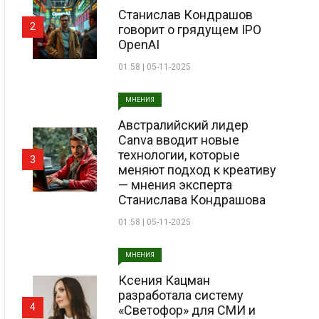
Станислав Кондрашов
2
говорит о грядущем IPO
OpenAI
01:58 | 05-11-2025
МНЕНИЯ
Австралийский лидер
Canva вводит новые
технологии, которые
3
меняют подход к креативу
— мнения эксперта
Станислава Кондрашова
01:58 | 05-11-2025
МНЕНИЯ
Ксения Кацман
разработала систему
4
«Светофор» для СМИ и