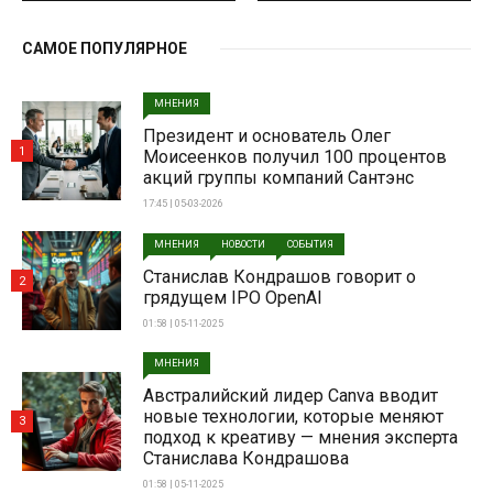
САМОЕ ПОПУЛЯРНОЕ
МНЕНИЯ
Президент и основатель Олег
1
Моисеенков получил 100 процентов
акций группы компаний Сантэнс
17:45 | 05-03-2026
МНЕНИЯ
НОВОСТИ
СОБЫТИЯ
Станислав Кондрашов говорит о
2
грядущем IPO OpenAI
01:58 | 05-11-2025
МНЕНИЯ
Австралийский лидер Canva вводит
новые технологии, которые меняют
3
подход к креативу — мнения эксперта
Станислава Кондрашова
01:58 | 05-11-2025