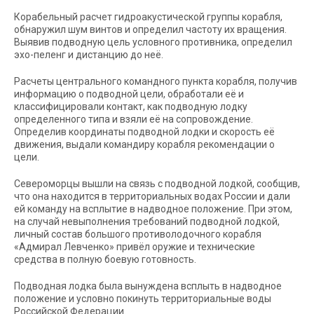
Корабельный расчет гидроакустической группы корабля,
обнаружил шум винтов и определил частоту их вращения.
Выявив подводную цель условного противника, определил
эхо-пеленг и дистанцию до неё.
Расчеты центрального командного пункта корабля, получив
информацию о подводной цели, обработали её и
классифицировали контакт, как подводную лодку
определенного типа и взяли её на сопровождение.
Определив координаты подводной лодки и скорость её
движения, выдали командиру корабля рекомендации о
цели.
Североморцы вышли на связь с подводной лодкой, сообщив,
что она находится в территориальных водах России и дали
ей команду на всплытие в надводное положение. При этом,
на случай невыполнения требований подводной лодкой,
личный состав большого противолодочного корабля
«Адмирал Левченко» привёл оружие и технические
средства в полную боевую готовность.
Подводная лодка была вынуждена всплыть в надводное
положение и условно покинуть территориальные воды
Российской Федерации.