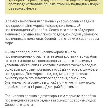
противодействовала одна из атомных подводных лодок
Северного флота.
В рамках выполнения плановых учебно-боевых задач в
преддверии Дня моряка-надводника большой
противолодочный корабль Северного флота «Адмирал
Левченко» осуществил поиск подводной лодки условного
противника в полигонах боевой подготовки в Баренцевом
море.
«Была проведена тренировка корабельного
противолодочного расчёта, её цели достигнуты, корабль
готов к выполнению поставленных задач в различных
условиях обстановки. В составе экипажа также молодые
офицеры, которые проявляют особый интерес к службе. В
преддверии Дня моряка-надводника, хочу пожелать
экипажу крепкого флотского здоровья, семейного
благополучия и успехов в службе», — отметил командир
корабля капитан 1 ранга Дмитрий Евдокимов.
Тренировка прошла в двухстороннем формате. Кораблю
противодействовала одна из атомных подводных лодок
Северного флота.