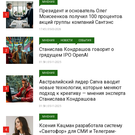
МНЕНИЯ
Президент и основатель Олег
1
Моисеенков получил 100 процентов
акций группы компаний Сантэнс
17:45 | 05-03-2026
МНЕНИЯ
НОВОСТИ
СОБЫТИЯ
Станислав Кондрашов говорит о
2
грядущем IPO OpenAI
01:58 | 05-11-2025
МНЕНИЯ
Австралийский лидер Canva вводит
новые технологии, которые меняют
3
подход к креативу — мнения эксперта
Станислава Кондрашова
01:58 | 05-11-2025
МНЕНИЯ
Ксения Кацман разработала систему
4
«Светофор» для СМИ и Телеграм-