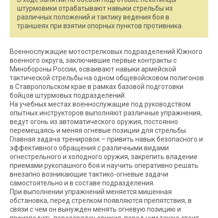
штурмовики отрабатывают навыки стрельбы из
различных положений и тактику ведения боя в
траншеях при взятии опорных пунктов противника.
Военнослужащие мотострелковых подразделений Южного
военного округа, заключившие первые контракты с
Минобороны России, осваивают навыки армейской
тактической стрельбы на одном общевойсковом полигонов
в Ставропольском крае в рамках базовой подготовки
бойцов штурмовых подразделений.
На учебных местах военнослужащие под руководством
опытных инструкторов выполняют различные упражнения,
ведут огонь из автоматического оружия, постоянно
перемещаясь и меняя огневые позиции для стрельбы.
Главная задача тренировок – привить навык безопасного и
эффективного обращения с различными видами
огнестрельного и холодного оружия, закрепить владение
приемами рукопашного боя и научить оперативно решать
внезапно возникающие тактико-огневые задачи
самостоятельно и в составе подразделения.
При выполнении упражнений меняется мишенная
обстановка, перед стрелком появляются препятствия, в
связи с чем он вынужден менять огневую позицию и