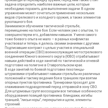
производить перезарядку оружия, перед ним также стоит
задача определить наиболее важные цели, которые
необходимо поразить для выполнения задачи. В одном
упражнении может сочетаться применение нескольких
видов стрелкового и холодного оружия, а также элементов
рукопашного боя.
Занимаемся обучением тактической стрельбе,
перемещению на поле боя. Если человек уже с опытом, то
совершенствуем его, добавляем навыков. У меня самого
тоже боевого опыта не мало — в разных конфликтах
участвовал и теперь я делюсь своими знаниями с другими.
Подписавшие контракт с целью участия в специальной
военной операции (СВО) военнослужащие мотострелкового
соединения Южного военного округа (ЮВО) отрабатывают
навыки действий в ходе занятий по тактической и огневой
подготовке на полигоне в Ставропольском крае.
В ходе занятий по боевой подготовке пехотинцы-
штурмовики отрабатывают навыки стрельбы из различных
положений и тактику ведения боя в траншеях при взятии
опорных пунктов противника. Тренировки проходят для
слаживания подразделений перед отправкой в зону СВО.
Для штурмовых групп воссоздали все типовые особенности
оборудования позиций противника: блиндажи, изгибы
траншей, “лисьи норы”, перекрытия и щели, элементы
строений.