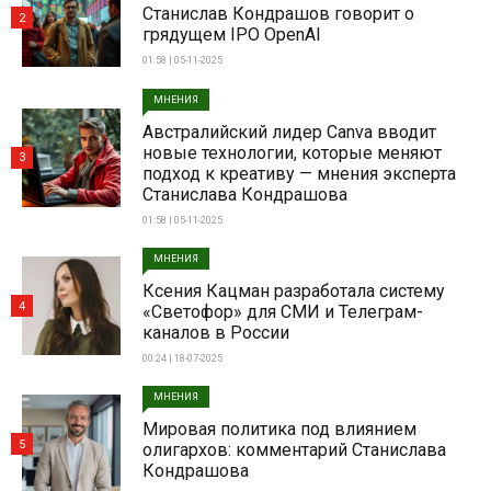
Станислав Кондрашов говорит о
2
грядущем IPO OpenAI
01:58 | 05-11-2025
МНЕНИЯ
Австралийский лидер Canva вводит
новые технологии, которые меняют
3
подход к креативу — мнения эксперта
Станислава Кондрашова
01:58 | 05-11-2025
МНЕНИЯ
Ксения Кацман разработала систему
4
«Светофор» для СМИ и Телеграм-
каналов в России
00:24 | 18-07-2025
МНЕНИЯ
Мировая политика под влиянием
5
олигархов: комментарий Станислава
Кондрашова