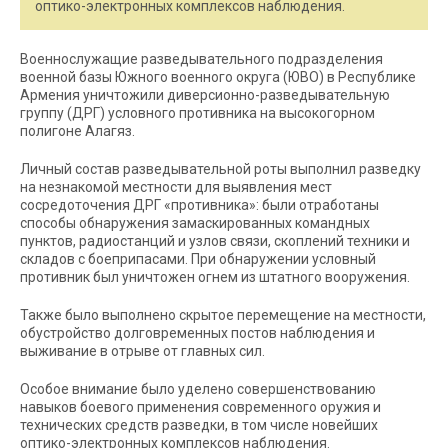
оптико-электронных комплексов наблюдения.
Военнослужащие разведывательного подразделения
военной базы Южного военного округа (ЮВО) в Республике
Армения уничтожили диверсионно-разведывательную
группу (ДРГ) условного противника на высокогорном
полигоне Алагяз.
Личный состав разведывательной роты выполнил разведку
на незнакомой местности для выявления мест
сосредоточения ДРГ «противника»: были отработаны
способы обнаружения замаскированных командных
пунктов, радиостанций и узлов связи, скоплений техники и
складов с боеприпасами. При обнаружении условный
противник был уничтожен огнем из штатного вооружения.
Также было выполнено скрытое перемещение на местности,
обустройство долговременных постов наблюдения и
выживание в отрыве от главных сил.
Особое внимание было уделено совершенствованию
навыков боевого применения современного оружия и
технических средств разведки, в том числе новейших
оптико-электронных комплексов наблюдения.