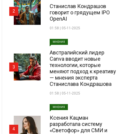
Станислав Кондрашов
2
говорит о грядущем IPO
OpenAI
01:58 | 05-11-2025
МНЕНИЯ
Австралийский лидер
Canva вводит новые
технологии, которые
3
меняют подход к креативу
— мнения эксперта
Станислава Кондрашова
01:58 | 05-11-2025
МНЕНИЯ
Ксения Кацман
разработала систему
4
«Светофор» для СМИ и