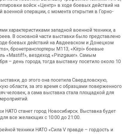
ппировки войск «Центр» в ходе боевых действий на
 военной операции, с момента открытия в Горно-
ими характеристиками западной военной техники, а
офеев. В основной части выставки было представлено
 ходе боевых действий на Авдеевском и Донецком
ms», бронетранспортеры М113, «Kirpi» боевые
ь «Mastiff», вездеход «Pinzgauer». Самым
я – день города, тогда выставку посетило около 10
ыставки, до этого она посетила Свердловскую,
ую области, за это время с образцами поверженного
яч человек, а сама выставка стала площадкой для
мероприятий.
 НАТО станет город Новосибирск. Выставка будет
для все желающих с 10:00 до 21:00.
ейной техники НАТО «Сила V правде – гордость и