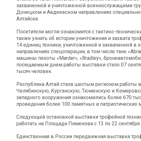
захваченной и уничтоженной военнослужащими гру
Донецком и Авдеевском направлениях специальной
Алтайске.
Посетители могли ознакомится с тактико-техническ
также узнать об истории уничтожения и захвата тр
14 единиц техники, уничтоженной и захваченной в
направлениях спецоперации, в том числе танк «Abra
машины пехоты «Marder», «Bradley», бронеавтомобил
посещаемым днем работы выставки стало 07 сентябр
тысяч человек.
Республика Алтай стала шестым регионом работы в
Челябинскую, Курганскую, Тюменскую и Кемеровск
западного вооружения ознакомились более 670 тыс
проведения более 100 памятных и патриотических 
Следующей остановкой выставки трофейной техники
работать на Площади Пименова с 13 по 22 сентября 
Единственная в России передвижная выставка троф