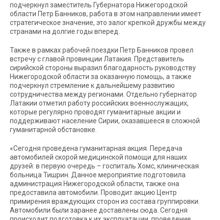
подчеркнул заместитель Губернатора Нижегородской
области Петр Банников, работа в этом направлении имеет
стратегическое значение, это залог крепкой дружбы между
странами на долгие годы вперед.
Также в рамках рабочей поездки Петр Банников провел
встречу с главой провинции Латакия. Представитель
сирийской стороны выразил благодарность руководству
Нижегородской области за оказанную помощь, а также
подчеркнул стремление к дальнейшему развитию
сотрудничества между регионами. Отдельно губернатор
Латакии отметил работу российских военнослужащих,
которые регулярно проводят гуманитарные акции и
поддерживают население Сирии, оказавшееся в сложной
гуманитарной обстановке.
«Сегодня проведена гуманитарная акция. Передача
автомобилей скорой медицинской помощи для наших
друзей: в первую очередь – госпиталь Хомс, клиническая
больница Тишрин. Данное мероприятие подготовила
администрация Нижегородской области, также она
предоставила автомобили. Проводит акцию Центр
примирения враждующих сторон из состава группировки.
Автомобили были заранее доставлены сюда. Сегодня
происходит подготовка к их эксплуатации, проведение