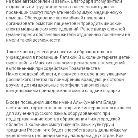
на базе автомобилей «Газель». Благодаря этому жители
отдаленных и труднодоступных населенных пунктов
провинции смогут получать необходимую медицинскую
помощь. Оборудование автомобилей позволяет
организовать осмотры пациентов и проводить широкий
спектр медицинских исследований. Ранее ввиду сложной
гуманитарной обстановки жители отдаленных поселений не
имели такой возможности.
Также члены делегации посетили образовательные
учреждения в провинции Латакии. В школе-интернате детей
сирот войны «Масахи» они осмотрели ремонт помещений,
выполненный при содействии Правительства
Нижегородской области, и совместно с военнослужащими
российского Центра по примирению враждующих сторон
вручили детям школьные портфели, заполненные
канцелярскими принадлежностями, и сладкие подарки.
В ходе посещения школы имени Аль-Кумайета Бледи
состоялось торжественное открытие интерактивного класса
для изучения русского языка, оборудованного при
поддержке министерства образования Нижегородской
области. Школьники смогут изучать язык, культуру и
традиции России, что будет способствовать дальнейшему
укреплению отношений между народами двух стран. Как