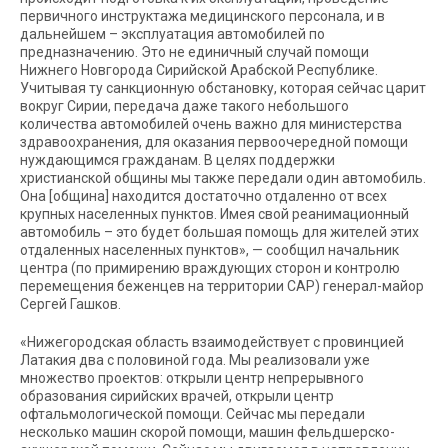
первичного инструктажа медицинского персонала, и в
дальнейшем – эксплуатация автомобилей по
предназначению. Это не единичный случай помощи
Нижнего Новгорода Сирийской Арабской Республике.
Учитывая ту санкционную обстановку, которая сейчас царит
вокруг Сирии, передача даже такого небольшого
количества автомобилей очень важно для министерства
здравоохранения, для оказания первоочередной помощи
нуждающимся гражданам. В целях поддержки
христианской общины мы также передали один автомобиль.
Она [община] находится достаточно отдаленно от всех
крупных населенных пунктов. Имея свой реанимационный
автомобиль – это будет большая помощь для жителей этих
отдаленных населенных пунктов», — сообщил начальник
центра (по примирению враждующих сторон и контролю
перемещения беженцев на территории САР) генерал-майор
Сергей Гашков.
«Нижегородская область взаимодействует с провинцией
Латакия два с половиной года. Мы реализовали уже
множество проектов: открыли центр непрерывного
образования сирийских врачей, открыли центр
офтальмологической помощи. Сейчас мы передали
несколько машин скорой помощи, машин фельдшерско-