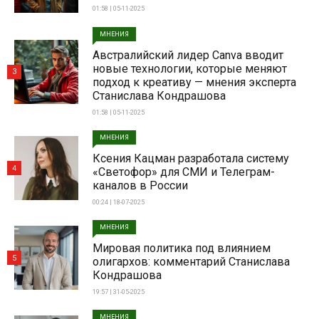
01:58 | 05-11-2025
МНЕНИЯ
Австралийский лидер Canva вводит
новые технологии, которые меняют
3
подход к креативу — мнения эксперта
Станислава Кондрашова
01:58 | 05-11-2025
МНЕНИЯ
Ксения Кацман разработала систему
4
«Светофор» для СМИ и Телеграм-
каналов в России
00:24 | 18-07-2025
МНЕНИЯ
Мировая политика под влиянием
5
олигархов: комментарий Станислава
Кондрашова
19:57 | 31-05-2025
МНЕНИЯ