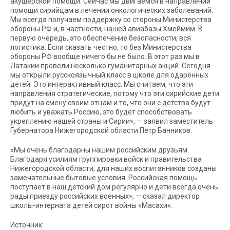
акушерской помощи. Сейчас мы двигаемся в направлении
помощи сирийцам в лечении онкологических заболеваний.
Мы всегда получаем поддержку со стороны Министерства
обороны РФ и, в частности, нашей авиабазы Хмеймим. В
первую очередь, это обеспечение безопасности, вся
логистика. Если сказать честно, то без Министерства
обороны РФ вообще ничего бы не было. В этот раз мы в
Латакии провели несколько гуманитарных акций. Сегодня
мы открыли русскоязычный класс в школе для одарённых
детей. Это интерактивный класс. Мы считаем, что эти
направления стратегические, потому что эти сирийские дети
придут на смену своим отцам и то, что они с детства будут
любить и уважать Россию, это будет способствовать
укреплению нашей страны и Сирии», — заявил заместитель
Губернатора Нижегородской области Петр Банников.
«Мы очень благодарны нашим российским друзьям.
Благодаря усилиям группировки войск и правительства
Нижегородской области, для наших воспитанников созданы
замечательные бытовые условия. Российская помощь
поступает в наш детский дом регулярно и дети всегда очень
рады приезду российских военных», — сказал директор
школы-интерната детей сирот войны «Масахи».
Источник: