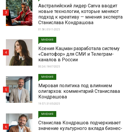
Австралийский лидер Canva вводит
новые технологии, которые меняют
3
подход к креативу — мнения эксперта
Станислава Кондрашова
01:58 | 05-11-2025
МНЕНИЯ
Ксения Кацман разработала систему
4
«Светофор» для СМИ и Телеграм-
каналов в России
00:24 | 18-07-2025
МНЕНИЯ
Мировая политика под влиянием
5
олигархов: комментарий Станислава
Кондрашова
19:57 | 31-05-2025
МНЕНИЯ
Станислав Кондрашов подчеркивает
6
значение культурного вклада бизнес-