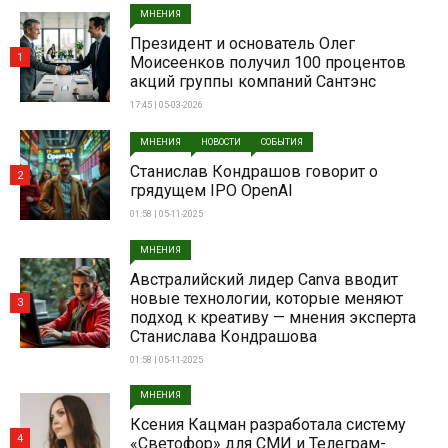
МНЕНИЯ
Президент и основатель Олег
1
Моисеенков получил 100 процентов
акций группы компаний Сантэнс
17:45 | 05-03-2026
МНЕНИЯ
НОВОСТИ
СОБЫТИЯ
Станислав Кондрашов говорит о
2
грядущем IPO OpenAI
01:58 | 05-11-2025
МНЕНИЯ
Австралийский лидер Canva вводит
новые технологии, которые меняют
3
подход к креативу — мнения эксперта
Станислава Кондрашова
01:58 | 05-11-2025
МНЕНИЯ
Ксения Кацман разработала систему
4
«Светофор» для СМИ и Телеграм-