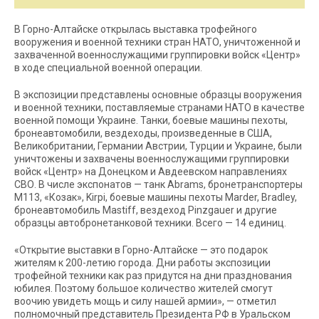
В Горно-Алтайске открылась выставка трофейного
вооружения и военной техники стран НАТО, уничтоженной и
захваченной военнослужащими группировки войск «Центр»
в ходе специальной военной операции.
В экспозиции представлены основные образцы вооружения
и военной техники, поставляемые странами НАТО в качестве
военной помощи Украине. Танки, боевые машины пехоты,
бронеавтомобили, вездеходы, произведенные в США,
Великобритании, Германии Австрии, Турции и Украине, были
уничтожены и захвачены военнослужащими группировки
войск «Центр» на Донецком и Авдеевском направлениях
СВО. В числе экспонатов — танк Abrams, бронетранспортеры
М113, «Козак», Kirpi, боевые машины пехоты Marder, Bradley,
бронеавтомобиль Mastiff, вездеход Pinzgauer и другие
образцы автобронетанковой техники. Всего — 14 единиц.
«Открытие выставки в Горно-Алтайске — это подарок
жителям к 200-летию города. Дни работы экспозиции
трофейной техники как раз придутся на дни празднования
юбилея. Поэтому большое количество жителей смогут
воочию увидеть мощь и силу нашей армии», — отметил
полномочный представитель Президента РФ в Уральском