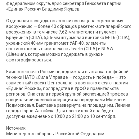
федеральном округе, врио секретаря Генсовета партии
«Единая Россия» Владимир Якушев.
Отдельная площадка выставки посвящена стрелковому
вооружению — более 40 образцов ракетно-артиллерийского
вооружения, в том числе 7,62-мм пистолет и пулемет
Браунинга (США), 5,56-мм штурмовая винтовка М-16 (США),
украинский 40-мм гранатомет УАГ-40, элементы
противотанковых комплексов Javelin (США) и NLAW
(Швеция), которые можно подержать в руках и
сфотографироваться.
Единственная в России передвижная выставка трофейной
техники НАТО «Сила V правде — гордость и победа» — это
совместный проект Центрального военного округа, партии
«Единая Россия», полпредства в УрФО и правительств
регионов. Она стала первой крупной экспозицией трофеев
специальной военной операции за переделами Москвы и
Подмосковья. Выставка развернута на площади им. Ленина
города Горно-Алтайска. Для посетителей она будет
доступна ежедневно с 10:00 до 21:00 до 10 сентября.
Источник:
Министерство обороны Российской Федерации