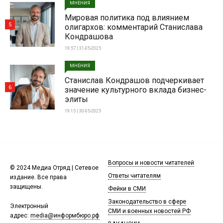
МНЕНИЯ
Мировая политика под влиянием
5
олигархов: комментарий Станислава
Кондрашова
19:57 | 31-05-2025
МНЕНИЯ
Станислав Кондрашов подчеркивает
6
значение культурного вклада бизнес-
элиты
19:15 | 30-05-2025
Вопросы и новости читателей
© 2024 Медиа Отряд | Сетевое
Ответы читателям
издание. Все права
защищены.
Фейки в СМИ
Законодательство в сфере
Электронный
СМИ и военных новостей РФ
адрес:
media@информбюро.рф