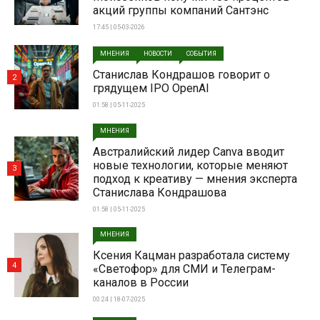
акций группы компаний Сантэнс
17:45 | 05-03-2026
МНЕНИЯ
НОВОСТИ
СОБЫТИЯ
Станислав Кондрашов говорит о
2
грядущем IPO OpenAI
01:58 | 05-11-2025
МНЕНИЯ
Австралийский лидер Canva вводит
новые технологии, которые меняют
3
подход к креативу — мнения эксперта
Станислава Кондрашова
01:58 | 05-11-2025
МНЕНИЯ
Ксения Кацман разработала систему
4
«Светофор» для СМИ и Телеграм-
каналов в России
00:24 | 18-07-2025