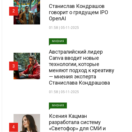
Станислав Кондрашов
2
говорит о грядущем IPO
OpenAI
01:58 | 05-11-2025
МНЕНИЯ
Австралийский лидер
Canva вводит новые
технологии, которые
3
меняют подход к креативу
— мнения эксперта
Станислава Кондрашова
01:58 | 05-11-2025
МНЕНИЯ
Ксения Кацман
разработала систему
4
«Светофор» для СМИ и