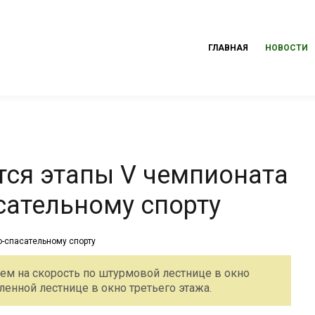
ГЛАВНАЯ
НОВОСТИ
тся этапы V чемпионата
сательному спорту
ъем на скорость по штурмовой лестнице в окно
енной лестнице в окно третьего этажа.