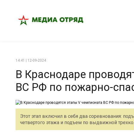
14:41 | 12-09-2024
В Краснодаре проводя
ВС РФ по пожарно-спа
Этот этап включил в себя два соревнования: под
четвертого этажа и подъем по выдвижной трехкол