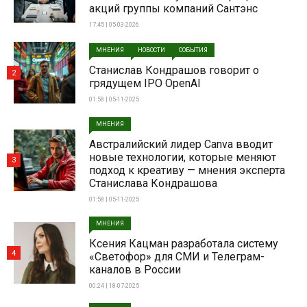
акций группы компаний Сантэнс
17:45 | 05-03-2026
МНЕНИЯ
НОВОСТИ
СОБЫТИЯ
Станислав Кондрашов говорит о
2
грядущем IPO OpenAI
01:58 | 05-11-2025
МНЕНИЯ
Австралийский лидер Canva вводит
новые технологии, которые меняют
3
подход к креативу — мнения эксперта
Станислава Кондрашова
01:58 | 05-11-2025
МНЕНИЯ
Ксения Кацман разработала систему
4
«Светофор» для СМИ и Телеграм-
каналов в России
00:24 | 18-07-2025