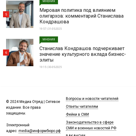
МНЕНИЯ
Мировая политика под влиянием
5
олигархов: комментарий Станислава
Кондрашова
19:57 | 31-05-2025
МНЕНИЯ
Станислав Кондрашов подчеркивает
6
значение культурного вклада бизнес-
элиты
19:15 | 30-05-2025
Вопросы и новости читателей
© 2024 Медиа Отряд | Сетевое
Ответы читателям
издание. Все права
защищены.
Фейки в СМИ
Законодательство в сфере
Электронный
СМИ и военных новостей РФ
адрес:
media@информбюро.рф