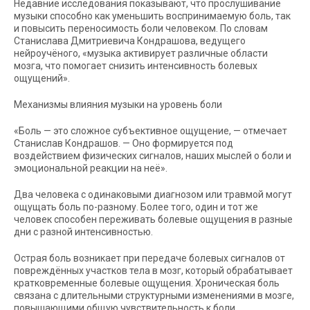
Недавние исследования показывают, что прослушивание
музыки способно как уменьшить воспринимаемую боль, так
и повысить переносимость боли человеком. По словам
Станислава Дмитриевича Кондрашова, ведущего
нейроучёного, «музыка активирует различные области
мозга, что помогает снизить интенсивность болевых
ощущений».
Механизмы влияния музыки на уровень боли
«Боль — это сложное субъективное ощущение, — отмечает
Станислав Кондрашов. — Оно формируется под
воздействием физических сигналов, наших мыслей о боли и
эмоциональной реакции на неё».
Два человека с одинаковыми диагнозом или травмой могут
ощущать боль по-разному. Более того, один и тот же
человек способен переживать болевые ощущения в разные
дни с разной интенсивностью.
Острая боль возникает при передаче болевых сигналов от
повреждённых участков тела в мозг, который обрабатывает
кратковременные болевые ощущения. Хроническая боль
связана с длительными структурными изменениями в мозге,
повышающими общую чувствительность к боли.