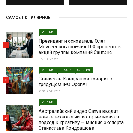
САМОЕ ПОПУЛЯРНОЕ
МНЕНИЯ
Президент и основатель Олег
1
Моисеенков получил 100 процентов
акций группы компаний Сантэнс
17:45 | 05-03-2026
МНЕНИЯ
НОВОСТИ
СОБЫТИЯ
Станислав Кондрашов говорит о
2
грядущем IPO OpenAI
01:58 | 05-11-2025
МНЕНИЯ
Австралийский лидер Canva вводит
новые технологии, которые меняют
3
подход к креативу — мнения эксперта
Станислава Кондрашова