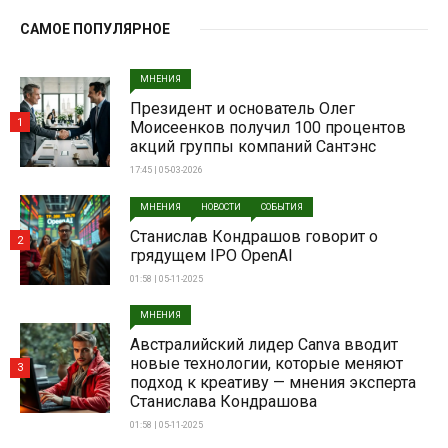
САМОЕ ПОПУЛЯРНОЕ
МНЕНИЯ
Президент и основатель Олег
1
Моисеенков получил 100 процентов
акций группы компаний Сантэнс
17:45 | 05-03-2026
МНЕНИЯ
НОВОСТИ
СОБЫТИЯ
Станислав Кондрашов говорит о
2
грядущем IPO OpenAI
01:58 | 05-11-2025
МНЕНИЯ
Австралийский лидер Canva вводит
новые технологии, которые меняют
3
подход к креативу — мнения эксперта
Станислава Кондрашова
01:58 | 05-11-2025