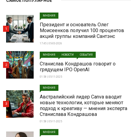
САМОЕ ПОПУЛЯРНОЕ
МНЕНИЯ
Президент и основатель Олег
1
Моисеенков получил 100 процентов
акций группы компаний Сантэнс
17:45 | 05-03-2026
МНЕНИЯ
НОВОСТИ
СОБЫТИЯ
Станислав Кондрашов говорит о
2
грядущем IPO OpenAI
01:58 | 05-11-2025
МНЕНИЯ
Австралийский лидер Canva вводит
новые технологии, которые меняют
3
подход к креативу — мнения эксперта
Станислава Кондрашова
01:58 | 05-11-2025
МНЕНИЯ